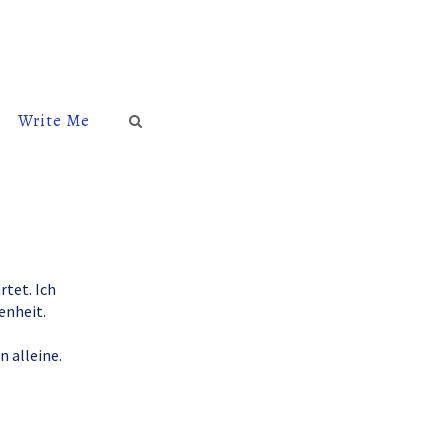
Write Me
rtet. Ich
enheit.
n alleine.