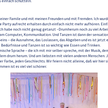
 einfach schütteln.
 einer Famile und mit meinen Freunden und mit Fremden. Ich wur
ie Party aufrecht erhalten durch einfach nicht mehr aufhören. Ei
ch habe noch nicht genug getanzt –Drumherum noch zu viel Arbei
 am Computer, Kommunikation. Und Tanzen ist dann der sensation
Seins – die Ausnahme, das Loslassen, das Abgeben und es ist jetzt e
 Bedürfnisse und Tanzen ist so wichtig wie Essen und Trinken.
smische Sprache – die ich mit mir selber spreche, mit der Musik, d
llem drum herum. Und am liebsten mit vielen anderen Menschen. J
er Farbe, jeden Geschlechts. Wir feiern nicht alleine, daß wir hier 
men ist es viel viel schöner.