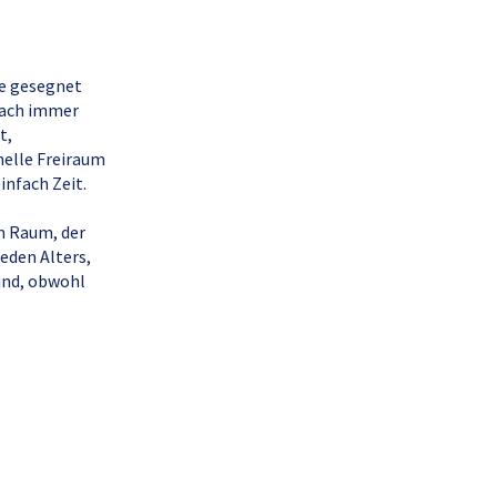
de gesegnet
nfach immer
t,
elle Freiraum
infach Zeit.
em Raum, der
eden Alters,
sind, obwohl